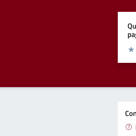
Qu
pa
Valut
Valu
Con