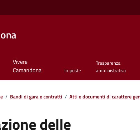
dona
Vivere
Trasparenza
Camandona
Imposte
amministrativa
te
/
Bandi di gara e contratti
/
Atti e documenti di carattere gene
zione delle