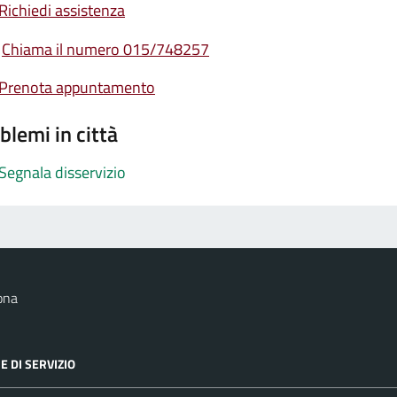
Richiedi assistenza
Chiama il numero 015/748257
Prenota appuntamento
blemi in città
Segnala disservizio
ona
E DI SERVIZIO