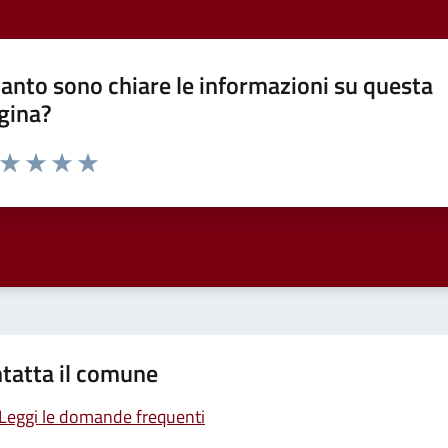
anto sono chiare le informazioni su questa
gina?
a da 1 a 5 stelle la pagina
ta 1 stelle su 5
Valuta 2 stelle su 5
Valuta 3 stelle su 5
Valuta 4 stelle su 5
Valuta 5 stelle su 5
tatta il comune
Leggi le domande frequenti