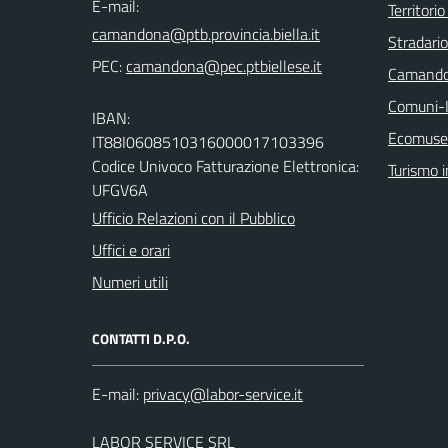
E-mail:
Territorio
Stradari
PEC:
Camando
Comuni-I
IBAN:
Ecomuseo
IT88I0608510316000017103396
Codice Univoco Fatturazione Elettronica:
Turismo i
UFGV6A
Ufficio Relazioni con il Pubblico
Uffici e orari
Numeri utili
CONTATTI D.P.O.
E-mail:
LABOR SERVICE SRL