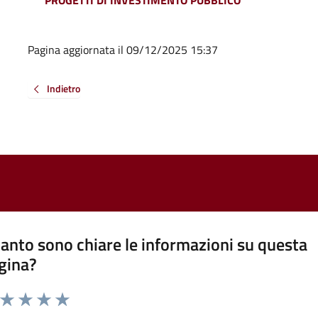
Pagina aggiornata il 09/12/2025 15:37
Indietro
anto sono chiare le informazioni su questa
gina?
a da 1 a 5 stelle la pagina
ta 1 stelle su 5
Valuta 2 stelle su 5
Valuta 3 stelle su 5
Valuta 4 stelle su 5
Valuta 5 stelle su 5