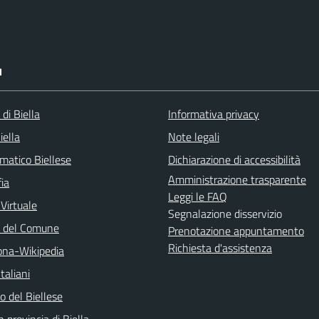
I
 di Biella
Informativa privacy
iella
Note legali
matico Biellese
Dichiarazione di accessibilità
Amministrazione trasparente
ia
Leggi le FAQ
 Virtuale
Segnalazione disservizio
o del Comune
Prenotazione appuntamento
Richiesta d'assistenza
na-Wikipedia
taliani
 del Biellese
n provincia di Biella