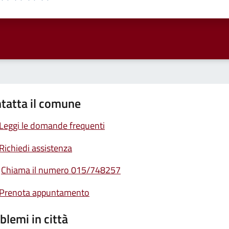
ta 1 stelle su 5
Valuta 2 stelle su 5
Valuta 3 stelle su 5
Valuta 4 stelle su 5
Valuta 5 stelle su 5
tatta il comune
Leggi le domande frequenti
Richiedi assistenza
Chiama il numero 015/748257
Prenota appuntamento
blemi in città