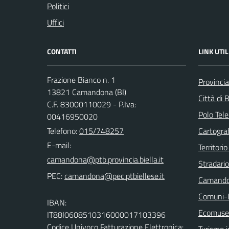
Politici
Uffici
CONTATTI
LINK UTIL
Frazione Bianco n. 1
Provincia
13821 Camandona (BI)
Città di B
C.F. 83000110029 - P.Iva:
Polo Tele
00416950020
Telefono:
015/748257
Cartograf
E-mail:
Territorio
Stradari
PEC:
Camando
Comuni-I
IBAN:
Ecomuseo
IT88I0608510316000017103396
Codice Univoco Fatturazione Elettronica:
Turismo i