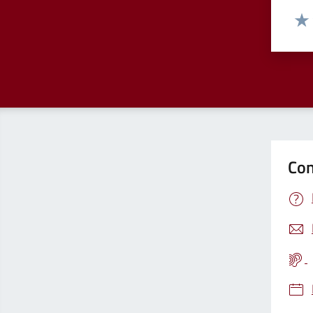
Valut
Valu
Con