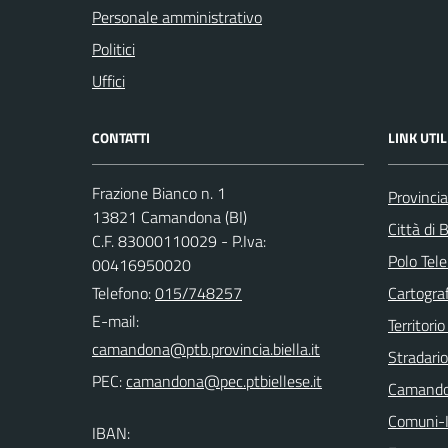
Personale amministrativo
Politici
Uffici
CONTATTI
LINK UTIL
Frazione Bianco n. 1
Provincia
13821 Camandona (BI)
Città di B
C.F. 83000110029 - P.Iva:
Polo Tele
00416950020
Telefono:
015/748257
Cartograf
E-mail:
Territorio
Stradari
PEC:
Camando
Comuni-I
IBAN: