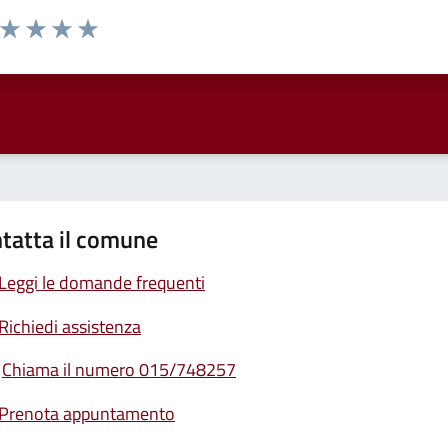
a da 1 a 5 stelle la pagina
ta 1 stelle su 5
Valuta 2 stelle su 5
Valuta 3 stelle su 5
Valuta 4 stelle su 5
Valuta 5 stelle su 5
tatta il comune
Leggi le domande frequenti
Richiedi assistenza
Chiama il numero 015/748257
Prenota appuntamento