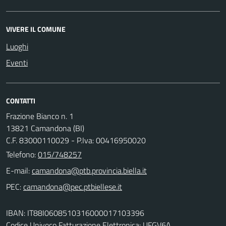
VIVERE IL COMUNE
Luoghi
Eventi
CONTATTI
Frazione Bianco n. 1
13821 Camandona (BI)
C.F. 83000110029 - P.Iva: 00416950020
Telefono:
015/748257
E-mail:
PEC:
IBAN: IT88I0608510316000017103396
Codice Univoco Fatturazione Elettronica: UFGV6A