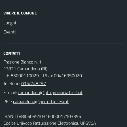
VIVERE IL COMUNE
Luoghi
Eventi
CONTATTI
Frazione Bianco n. 1
13821 Camandona (BI)
C.F. 83000110029 - P.Iva: 00416950020
Telefono:
015/748257
E-mail:
PEC:
IBAN: IT88I0608510316000017103396
Codice Univoco Fatturazione Elettronica: UFGV6A