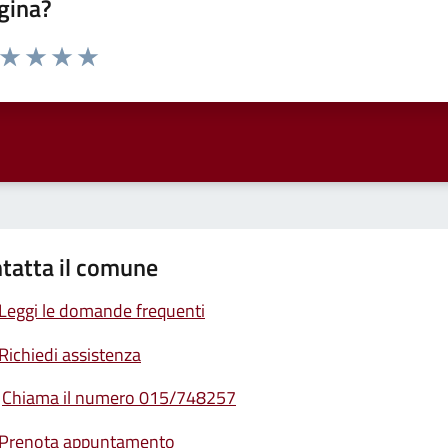
gina?
a da 1 a 5 stelle la pagina
ta 1 stelle su 5
Valuta 2 stelle su 5
Valuta 3 stelle su 5
Valuta 4 stelle su 5
Valuta 5 stelle su 5
tatta il comune
Leggi le domande frequenti
Richiedi assistenza
Chiama il numero 015/748257
Prenota appuntamento