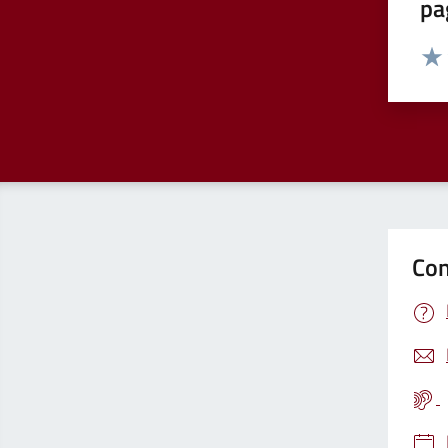
pa
Valut
Valu
Con