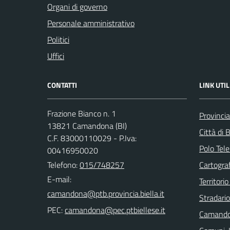
Organi di governo
Personale amministrativo
Politici
Uffici
CONTATTI
LINK UTIL
Frazione Bianco n. 1
Provincia
13821 Camandona (BI)
Città di B
C.F. 83000110029 - P.Iva:
Polo Tele
00416950020
Telefono:
015/748257
Cartograf
E-mail:
Territorio
Stradari
PEC:
Camando