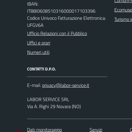
Comuni-I
IBAN:
Ecomuseo
IT88I0608510316000017103396
Codice Univoco Fatturazione Elettronica:
Turismo i
UFGV6A
Ufficio Relazioni con il Pubblico
Uffici e orari
Numeri utili
CONTATTI D.P.O.
E-mail:
LABOR SERVICE SRL
Via A. Righi 29 Novara (NO)
Dati monitoraggio
Servizi
C