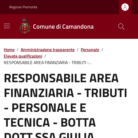
Regione Piemonte
Comune di Camandona
Home
/
Amministrazione trasparente
/
Personale
/
Elevate qualificazioni
/
RESPONSABILE AREA FINANZIARIA - TRIBUTI -...
RESPONSABILE AREA
FINANZIARIA - TRIBUTI
- PERSONALE E
TECNICA - BOTTA
DOTT.SSA GIULIA