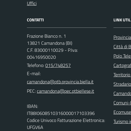
Uffici
CONTATTI
LINK UTIL
Frazione Bianco n. 1
Provincia
13821 Camandona (BI)
Città di B
C.F. 83000110029 - P.Iva:
Polo Tele
00416950020
Telefono:
015/748257
Cartograf
E-mail:
Territorio
Stradari
PEC:
Camando
Comuni-I
IBAN:
Ecomuseo
IT88I0608510316000017103396
Codice Univoco Fatturazione Elettronica:
Turismo i
UFGV6A