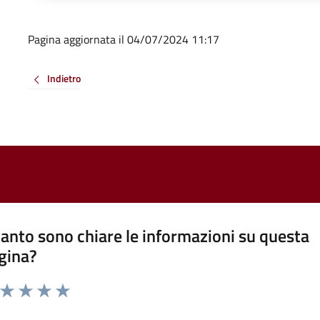
Pagina aggiornata il 04/07/2024 11:17
Indietro
anto sono chiare le informazioni su questa
gina?
a da 1 a 5 stelle la pagina
ta 1 stelle su 5
Valuta 2 stelle su 5
Valuta 3 stelle su 5
Valuta 4 stelle su 5
Valuta 5 stelle su 5