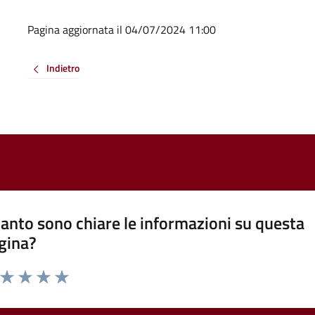
Pagina aggiornata il 04/07/2024 11:00
Indietro
anto sono chiare le informazioni su questa
gina?
a da 1 a 5 stelle la pagina
ta 1 stelle su 5
Valuta 2 stelle su 5
Valuta 3 stelle su 5
Valuta 4 stelle su 5
Valuta 5 stelle su 5