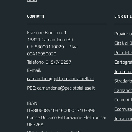
CONTATTI
LINK UTIL
Frazione Bianco n. 1
Provincia
13821 Camandona (BI)
Città di B
C.F. 83000110029 - P.Iva:
Polo Tele
00416950020
Telefono:
015/748257
Cartograf
E-mail:
Territorio
Stradari
PEC:
Camando
Comuni-I
IBAN:
Ecomuseo
IT88I0608510316000017103396
Codice Univoco Fatturazione Elettronica:
Turismo i
UFGV6A