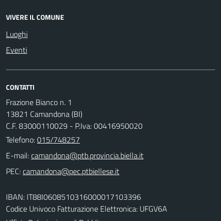
VIVERE IL COMUNE
Luoghi
Eventi
CONTATTI
Frazione Bianco n. 1
13821 Camandona (BI)
C.F. 83000110029 - P.Iva: 00416950020
Telefono:
015/748257
E-mail:
PEC:
IBAN: IT88I0608510316000017103396
Codice Univoco Fatturazione Elettronica: UFGV6A