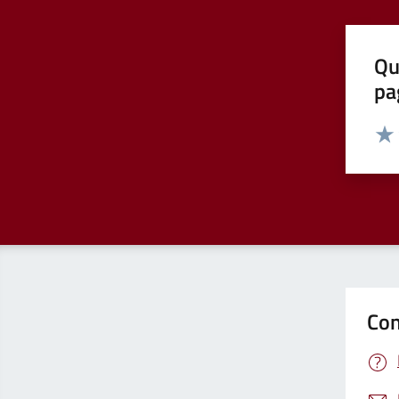
Qu
pa
Valut
Valu
Con