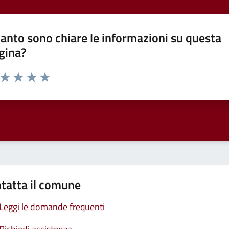
anto sono chiare le informazioni su questa
gina?
a da 1 a 5 stelle la pagina
ta 1 stelle su 5
Valuta 2 stelle su 5
Valuta 3 stelle su 5
Valuta 4 stelle su 5
Valuta 5 stelle su 5
tatta il comune
Leggi le domande frequenti