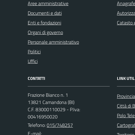
Aree amministrative
Anagrafe 
Documenti e dati
Autorizza
Enti e fondazioni
Catasto e
Organi di governo
Personale amministrativo
Politici
Uffici
CONTATTI
LINK UTIL
Frazione Bianco n. 1
Provincia
13821 Camandona (BI)
Città di B
C.F. 83000110029 - P.Iva:
Polo Tele
00416950020
Telefono:
015/748257
Cartograf
E-mail:
Territorio