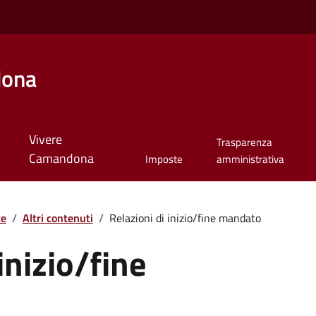
dona
Vivere
Trasparenza
Camandona
Imposte
amministrativa
te
/
Altri contenuti
/
Relazioni di inizio/fine mandato
inizio/fine