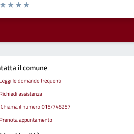
a da 1 a 5 stelle la pagina
ta 1 stelle su 5
Valuta 2 stelle su 5
Valuta 3 stelle su 5
Valuta 4 stelle su 5
Valuta 5 stelle su 5
tatta il comune
Leggi le domande frequenti
Richiedi assistenza
Chiama il numero 015/748257
Prenota appuntamento