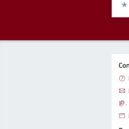
Valut
Valu
Con