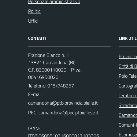
Personale amministrativo
Politici
Uffici
CONTATTI
LINK UTIL
Frazione Bianco n. 1
Provincia
13821 Camandona (BI)
Città di B
C.F. 83000110029 - P.Iva:
Polo Tele
00416950020
Telefono:
015/748257
Cartograf
E-mail:
Territorio
Stradari
PEC:
Camando
Comuni-I
IBAN:
Ecomuseo
IT88I0608510316000017103396