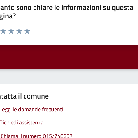
anto sono chiare le informazioni su questa
gina?
a da 1 a 5 stelle la pagina
ta 1 stelle su 5
Valuta 2 stelle su 5
Valuta 3 stelle su 5
Valuta 4 stelle su 5
Valuta 5 stelle su 5
tatta il comune
Leggi le domande frequenti
Richiedi assistenza
Chiama il numero 015/748257