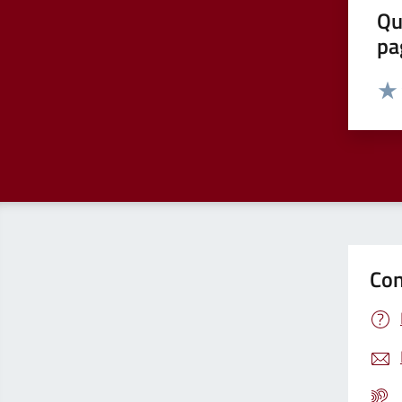
Qu
pa
Valut
Valu
Con