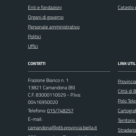
Enti e fondazioni
Catasto e
Organi di governo
Personale amministrativo
Politici
Uffici
CONTATTI
LINK UTIL
Frazione Bianco n. 1
Provincia
13821 Camandona (BI)
Città di B
C.F. 83000110029 - P.Iva:
Polo Tele
00416950020
Telefono:
015/748257
Cartograf
E-mail:
Territorio
Stradari