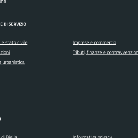
ona
E DI SERVIZIO
e stato civile
Imprese e commercio
zioni
Tributi, finanze e contravvenzion
 urbanistica
I
 di Biella
Informativa privacy