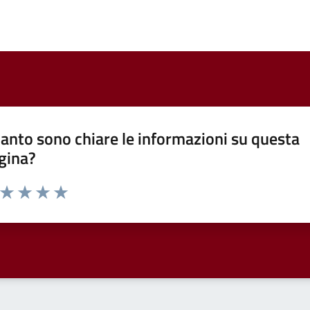
anto sono chiare le informazioni su questa
gina?
a da 1 a 5 stelle la pagina
ta 1 stelle su 5
Valuta 2 stelle su 5
Valuta 3 stelle su 5
Valuta 4 stelle su 5
Valuta 5 stelle su 5