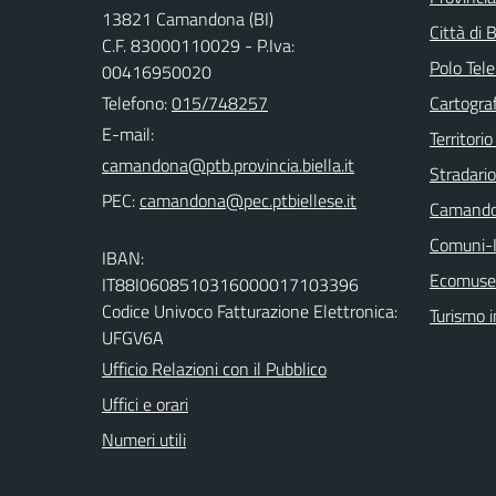
13821 Camandona (BI)
Città di B
C.F. 83000110029 - P.Iva:
Polo Tele
00416950020
Telefono:
015/748257
Cartograf
E-mail:
Territorio
Stradari
PEC:
Camando
Comuni-I
IBAN:
Ecomuseo
IT88I0608510316000017103396
Codice Univoco Fatturazione Elettronica:
Turismo i
UFGV6A
Ufficio Relazioni con il Pubblico
Uffici e orari
Numeri utili