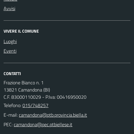
Avvisi
VIVERE IL COMUNE
Luoghi
Eventi
CONTATTI
Frazione Bianco n. 1
13821 Camandona (BI)
C.F. 83000110029 - P.Iva: 00416950020
Telefono:
015/748257
E-mail:
PEC: