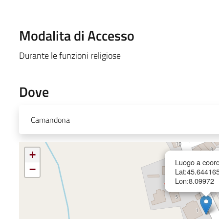
Modalita di Accesso
Durante le funzioni religiose
Dove
Camandona
+
Luogo a coord
−
Lat:45.64416
Lon:8.09972