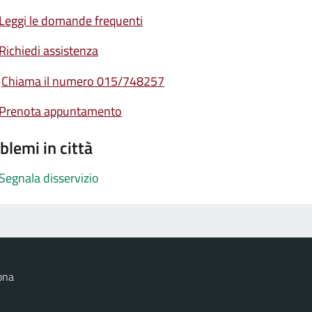
Leggi le domande frequenti
Richiedi assistenza
Chiama il numero 015/748257
Prenota appuntamento
blemi in città
Segnala disservizio
ona