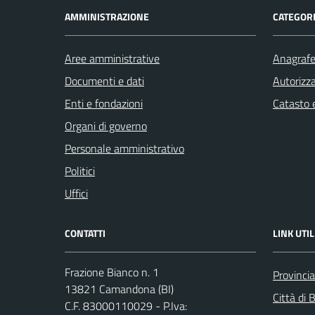
AMMINISTRAZIONE
CATEGORI
Aree amministrative
Anagrafe 
Documenti e dati
Autorizza
Enti e fondazioni
Catasto e
Organi di governo
Personale amministrativo
Politici
Uffici
CONTATTI
LINK UTIL
Frazione Bianco n. 1
Provincia
13821 Camandona (BI)
Città di B
C.F. 83000110029 - P.Iva: