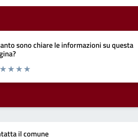
anto sono chiare le informazioni su questa
gina?
a da 1 a 5 stelle la pagina
ta 1 stelle su 5
Valuta 2 stelle su 5
Valuta 3 stelle su 5
Valuta 4 stelle su 5
Valuta 5 stelle su 5
tatta il comune