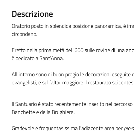
Descrizione
Oratorio posto in splendida posizione panoramica, è imm
circondano.
Eretto nella prima metà del ‘600 sulle rovine di una anc
è dedicato a Sant’Anna.
All’inter­no sono di buon pregio le decorazioni eseguite 
evangelisti, e sull’altar mag­giore il restau­rato seicen­te
Il Santua­rio è stato recentemente inserito nel percorso 
Banchette e della Brughiera.
Gradevole e frequentasissima l’adiacente area per
pic-n