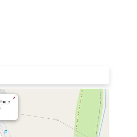
×
inate
5