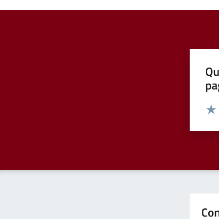
Qu
pa
Valut
Valu
Con