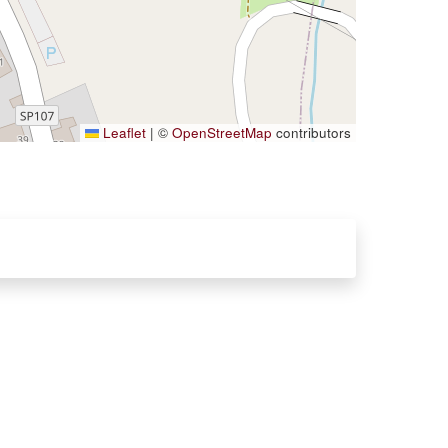
Leaflet
|
©
OpenStreetMap
contributors