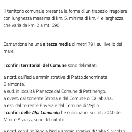
Il territorio comunale presenta la forma di un trapezio irregolare
con lunghezza massima di km. 5, minima di km. 4 e larghezza
che varia da km. 2 a mt. 690.
Camandona ha una
altezza media
di metri 791 sul livello del
mare.
I
confini territoriali del Comune
sono delimitati:
a nord: dall'isola amministrativa di Piatto,denominata
Bielmonte;
a sud: in località Pianezze,dal Comune di Pettinengo;
a ovest: dal torrente Strona e dal Comune di Callabiana;
a est: dal torrente Envera e dal Comune di Veglio.
I
confini delle
Alpi Comunali
,
che culminano sui mt. 2040 del
Monte Asnass, sono delimitati:
a nord: con il rio Tenc e l'isola amministrativa di Valle S.Nicolao;