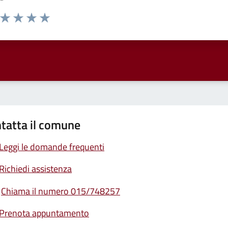
a da 1 a 5 stelle la pagina
ta 1 stelle su 5
Valuta 2 stelle su 5
Valuta 3 stelle su 5
Valuta 4 stelle su 5
Valuta 5 stelle su 5
tatta il comune
Leggi le domande frequenti
Richiedi assistenza
Chiama il numero 015/748257
Prenota appuntamento