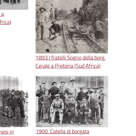
 a
rica)
1893 I fratelli Sogno della borg.
Cerale a Pretoria (Sud Africa)
1900. Catella di borgata
esi in