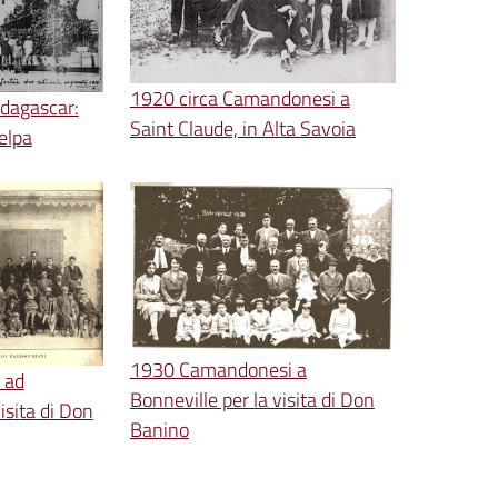
1920 circa Camandonesi a
dagascar:
Saint Claude, in Alta Savoia
elpa
1930 Camandonesi a
 ad
Bonneville per la visita di Don
sita di Don
Banino