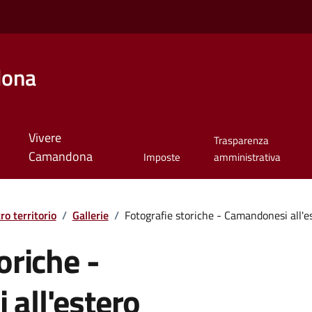
dona
Vivere
Trasparenza
Camandona
Imposte
amministrativa
tro territorio
/
Gallerie
/
Fotografie storiche - Camandonesi all'e
oriche -
all'estero