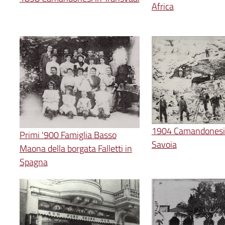
Africa
1904 Camandonesi a
Primi '900 Famiglia Basso
Savoia
Maona della borgata Falletti in
Spagna