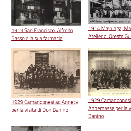
1914 Mayunga, Ma
1913 San Francisco. Alfredo
Atelier di Oreste Gu
Basso e la sua farmacia
1929 Camandonesi
1929 Camandonesi ad Annecy
Annemasse per la vi
per la visita di Don Banino
Banino