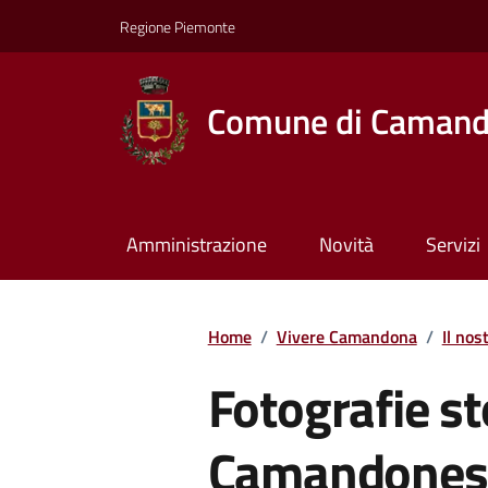
Regione Piemonte
Comune di Caman
Amministrazione
Novità
Servizi
Home
/
Vivere Camandona
/
Il nos
Fotografie st
Camandonesi 