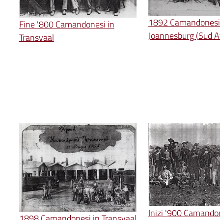
1892 Camandonesi
Fine '800 Camandonesi in
Joannesburg (Sud Af
Transvaal
Inizi '900 Camandon
1898 Camandonesi in Transvaal