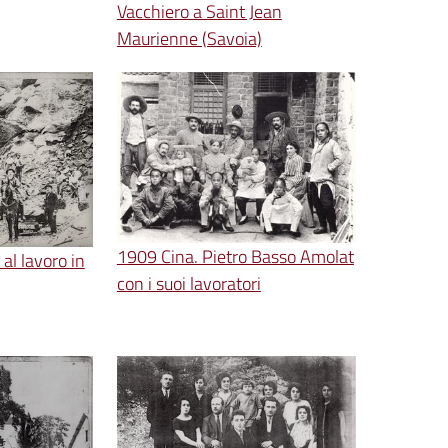
Vacchiero a Saint Jean
Maurienne (Savoia)
1909 Cina. Pietro Basso Amolat
l lavoro in
con i suoi lavoratori