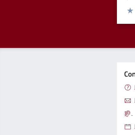
Valut
Valu
Con