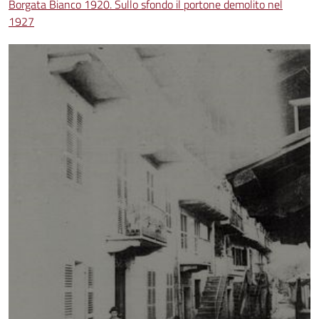
Borgata Bianco 1920. Sullo sfondo il portone demolito nel
1927