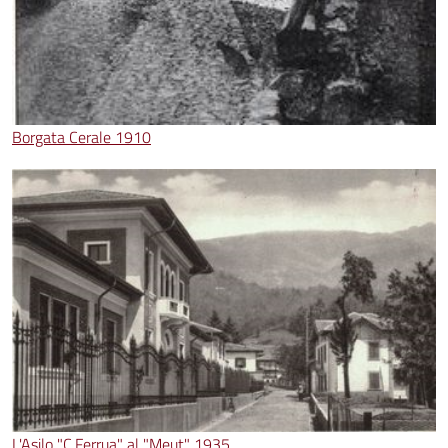
Borgata Cerale 1910
L'Asilo "C.Ferrua" al "Meut" 1935