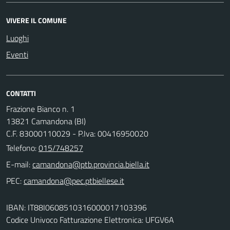
VIVERE IL COMUNE
Luoghi
Eventi
CONTATTI
Frazione Bianco n. 1
13821 Camandona (BI)
C.F. 83000110029 - P.Iva: 00416950020
Telefono:
015/748257
E-mail:
PEC:
IBAN: IT88I0608510316000017103396
Codice Univoco Fatturazione Elettronica: UFGV6A