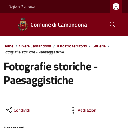
Regione Piemonte
Comune di Camandona
Home
/
Vivere Camandona
/
Il nostro territorio
/
Gallerie
/
Fotografie storiche - Paesaggistiche
Fotografie storiche -
Paesaggistiche
Condividi
Vedi azioni