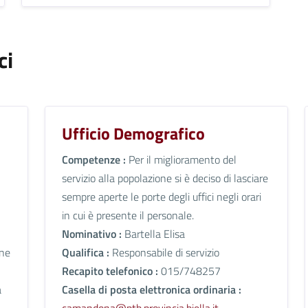
ci
Ufficio Demografico
Competenze :
Per il miglioramento del
servizio alla popolazione si è deciso di lasciare
sempre aperte le porte degli uffici negli orari
in cui è presente il personale.
Nominativo :
Bartella Elisa
one
Qualifica :
Responsabile di servizio
Recapito telefonico :
015/748257
a
Casella di posta elettronica ordinaria :
camandona@ptb.provincia.biella.it