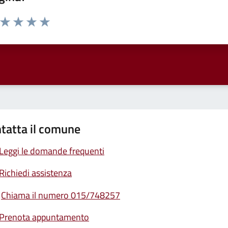
a da 1 a 5 stelle la pagina
ta 1 stelle su 5
Valuta 2 stelle su 5
Valuta 3 stelle su 5
Valuta 4 stelle su 5
Valuta 5 stelle su 5
tatta il comune
Leggi le domande frequenti
Richiedi assistenza
Chiama il numero 015/748257
Prenota appuntamento