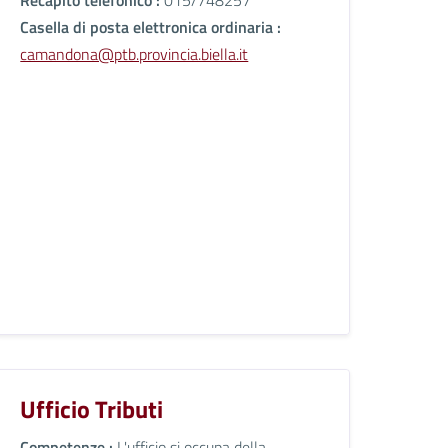
Casella di posta elettronica ordinaria :
camandona@ptb.provincia.biella.it
Ufficio Tributi
Competenze :
L'ufficio si occupa della