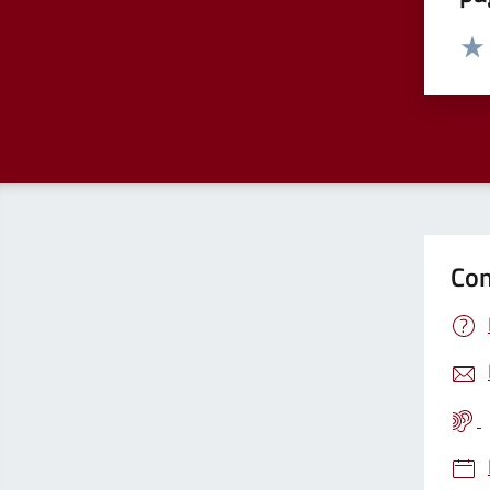
Valut
Valu
Con