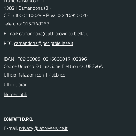
Frazione Bianco n. 1
13821 Camandona (BI)
C.F. 83000110029 - P.Iva: 00416950020
Telefono:
015/748257
E-mail:
PEC:
IBAN: IT88I0608510316000017103396
Codice Univoco Fatturazione Elettronica: UFGV6A
Ufficio Relazioni con il Pubblico
Uffici e orari
Numeri utili
CONTATTI D.P.O.
E-mail: