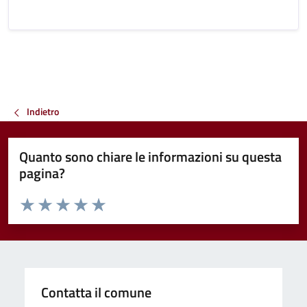
Indietro
Quanto sono chiare le informazioni su questa
pagina?
Valuta da 1 a 5 stelle la pagina
Valuta 1 stelle su 5
Valuta 2 stelle su 5
Valuta 3 stelle su 5
Valuta 4 stelle su 5
Valuta 5 stelle su 5
Contatta il comune