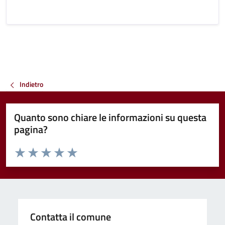
Indietro
Quanto sono chiare le informazioni su questa
pagina?
Valuta da 1 a 5 stelle la pagina
Valuta 1 stelle su 5
Valuta 2 stelle su 5
Valuta 3 stelle su 5
Valuta 4 stelle su 5
Valuta 5 stelle su 5
Contatta il comune